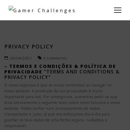
PRIVACY POLICY
26/04/2021
0 comments
– TERMOS E CONDIÇÕES & POLÍTICA DE
PRIVACIDADE
“TERMS AND CONDITIONS &
PRIVACY POLICY”
O nosso objectivo é que te sintas confortável ao navegar no
nosso website. A protecção da tua privacidade é muito
importante para nós. Por conseguinte, queremos pedir-te que
leias atentamente o seguinte texto sobre como funciona o nosso
website. Podes confiar num processamento de dados
transparente e justo, já que nos esforçamos dia-a-dia para
guardar os teus dados de uma forma segura, cuidadosa e
responsável.