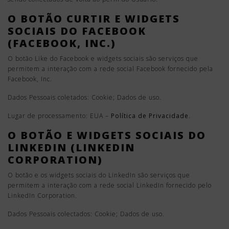
O BOTÃO CURTIR E WIDGETS
SOCIAIS DO FACEBOOK
(FACEBOOK, INC.)
O botão Like do Facebook e widgets sociais são serviços que
permitem a interação com a rede social Facebook fornecido pela
Facebook, Inc.
Dados Pessoais coletados: Cookie; Dados de uso.
Lugar de processamento: EUA –
Política de Privacidade
.
O BOTÃO E WIDGETS SOCIAIS DO
LINKEDIN (LINKEDIN
CORPORATION)
O botão e os widgets sociais do LinkedIn são serviços que
permitem a interação com a rede social LinkedIn fornecido pelo
LinkedIn Corporation.
Dados Pessoais colectados: Cookie; Dados de uso.